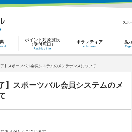
スポ
ポイント対象施設
典
ボランティア
協
（受付窓口）
efit
volunteer
Organ
Facilities info
終了】スポーツパル会員システムのメンテナンスについて
了】スポーツパル会員システムのメ
て
誠にありがとうございます。