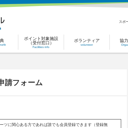
スポ
ポイント対象施設
典
ボランティア
協
（受付窓口）
efit
volunteer
Organ
Facilities info
申請フォーム
ーツに関心ある方であれば誰でも会員登録できます（登録無