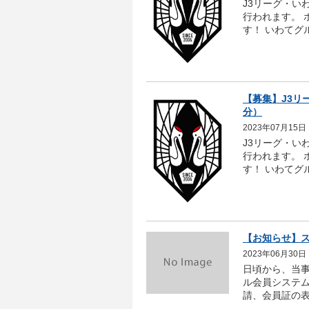
J3リーグ・い
行われます。
す！ いわてグ
【募集】J3リ
分）
2023年07月15日
J3リーグ・い
行われます。
す！ いわてグ
【お知らせ】
2023年06月30日
日頃から、当
ル会員システム
請、会員証の表