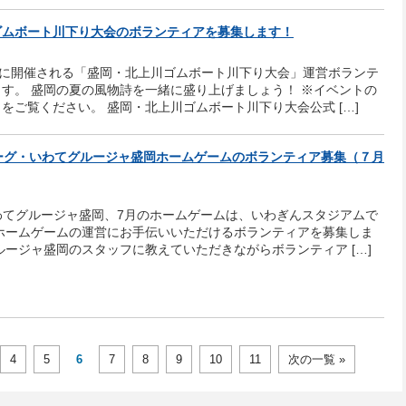
ゴムボート川下り大会のボランティアを募集します！
）に開催される「盛岡・北上川ゴムボート川下り大会」運営ボランテ
す。 盛岡の夏の風物詩を一緒に盛り上げましょう！ ※イベントの
をご覧ください。 盛岡・北上川ゴムボート川下り大会公式 […]
ーグ・いわてグルージャ盛岡ホームゲームのボランティア募集（７月
わてグルージャ盛岡、7月のホームゲームは、いわぎんスタジアムで
 ホームゲームの運営にお手伝いいただけるボランティアを募集しま
ルージャ盛岡のスタッフに教えていただきながらボランティア […]
4
5
6
7
8
9
10
11
次の一覧 »