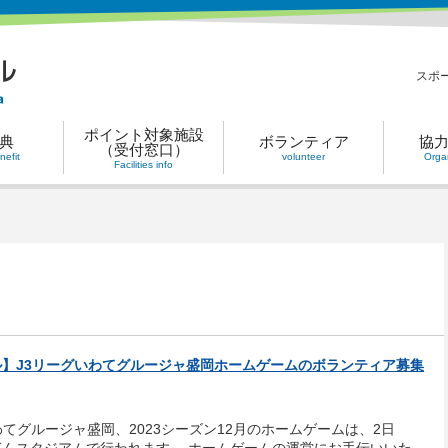
スポ
ポイント対象施設
典
ボランティア
協
（受付窓口）
efit
volunteer
Organ
Facilities info
】J3リーグいわてグルージャ盛岡ホームゲームのボランティア募集
わてグルージャ盛岡、2023シーズン12月のホームゲームは、2日