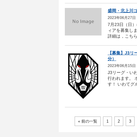
盛岡・北上川
2023年06月27日
7月23日（日
ィアを募集しま
詳細は，こちら
【募集】J3リ
分）
2023年06月15日
J3リーグ・い
行われます。
す！ いわてグ
« 前の一覧
1
2
3